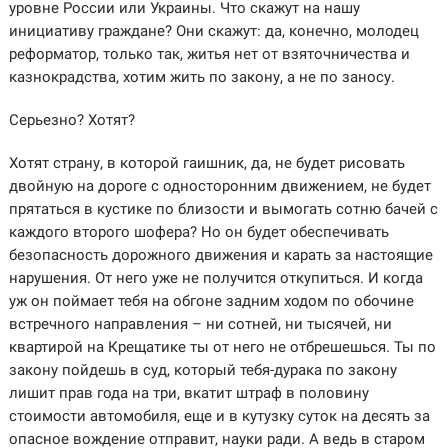
уровне России или Украины. Что скажут на нашу
инициативу граждане? Они скажут: да, конечно, молодец
реформатор, только так, житья нет от взяточничества и
казнокрадства, хотим жить по закону, а не по заносу.
Серьезно? Хотят?
Хотят страну, в которой гаишник, да, не будет рисовать
двойную на дороге с односторонним движением, не будет
прятаться в кустике по близости и вымогать сотню бачей с
каждого второго шофера? Но он будет обеспечивать
безопасность дорожного движения и карать за настоящие
нарушения. От него уже не получится откупиться. И когда
уж он поймает тебя на обгоне задним ходом по обочине
встречного направления – ни сотней, ни тысячей, ни
квартирой на Крещатике ты от него не отбрешешься. Ты по
закону пойдешь в суд, который тебя-дурака по закону
лишит прав года на три, вкатит штраф в половину
стоимости автомобиля, еще и в кутузку суток на десять за
опасное вождение отправит, науки ради. А ведь в старом