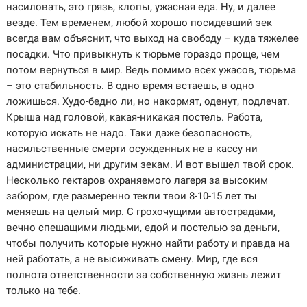
насиловать, это грязь, клопы, ужасная еда. Ну, и далее
везде. Тем временем, любой хорошо посидевший зек
всегда вам объяснит, что выход на свободу – куда тяжелее
посадки. Что привыкнуть к тюрьме гораздо проще, чем
потом вернуться в мир. Ведь помимо всех ужасов, тюрьма
– это стабильность. В одно время встаешь, в одно
ложишься. Худо-бедно ли, но накормят, оденут, подлечат.
Крыша над головой, какая-никакая постель. Работа,
которую искать не надо. Таки даже безопасность,
насильственные смерти осужденных не в кассу ни
администрации, ни другим зекам. И вот вышел твой срок.
Несколько гектаров охраняемого лагеря за высоким
забором, где размеренно текли твои 8-10-15 лет ты
меняешь на целый мир. С грохочущими автострадами,
вечно спешащими людьми, едой и постелью за деньги,
чтобы получить которые нужно найти работу и правда на
ней работать, а не высиживать смену. Мир, где вся
полнота ответственности за собственную жизнь лежит
только на тебе.