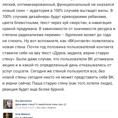
легкий, оптимизированный, функциональный не оказался
новый скин – аудитория в 100% случаев вытащит вилы. В
100% случаев дизайнеры будут криворукими уебанами,
цвета блевотными, текст через хуй сверстан, а навигация
сракой продумана. В зависимости от значимости ресурса и
степени радикализма перемен – бурление может до года
не стихать. Ну вот вспомните, как «ВКонтакте» появлялась
новая стена. Почти год половина пользователей контакта
ставили себе на аву текст «Дуров, мудила, верни старую
стену». Были даже случаи, что пользователи ВК устаивали
акцию и в какой-то определенный день отказывались от
услуг соцсети. Сегодня же стеной пользуются все, без
новой стены сегодня никто не может представить себе ВК,
и верни сейчас Паша старую стену (как того хотели люди),
реакция будет еще более бурной.