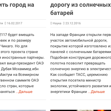
ить город на
дорогу из солнечных
батарей
ти
16.02.2017
Наука
23.12.2016
2117 будет вмещать
На западе Франции открыли пер
овек и по размеру
участок автомобильной дороги,
 Чикаго. Но для
покрытие которой изготовлено и
этого проекта стране
панелей с солнечными батареями
я иностранные партнеры.
Подобная конструкция дорожног
явил вице-президент ОАЭ
полотна позволит превращать
ь Дубая Мохаммед ибн
солнечную энергию в электричес
Мактум на Всемирном
Как сообщает ТАСС, церемонию
твенном саммите ОАЭ
открытия посетила министр
сло стран, которые
экологии, устойчивого развития 
заняться
...Дальше
энергетики Франции
...Дальше