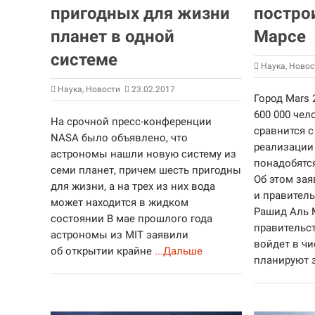
пригодных для жизни
постро
планет в одной
Марсе
системе
Наука
,
Новос
Наука
,
Новости
23.02.2017
Город Mars 
600 000 чел
На срочной пресс-конференции
сравнится с
NASA было объявлено, что
реализации 
астрономы нашли новую систему из
понадобятс
семи планет, причем шесть пригодны
Об этом за
для жизни, а на трех из них вода
и правител
может находится в жидком
Рашид Аль 
состоянии В мае прошлого года
правительс
астрономы из MIT заявили
войдет в чи
об открытии крайне
...Дальше
планируют 