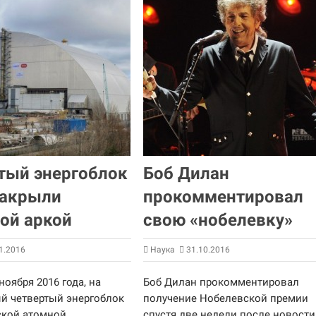
тый энергоблок
Боб Дилан
накрыли
прокомментировал
ой аркой
свою «нобелевку»
1.2016
Наука
31.10.2016
ноября 2016 года, на
Боб Дилан прокомментировал
й четвертый энергоблок
получение Нобелевской премии
кой атомной
спустя две недели после новости