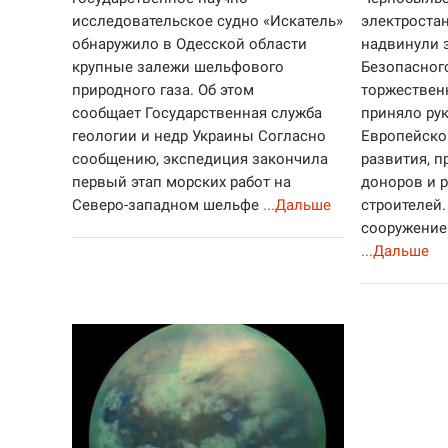
исследовательское судно «Искатель»
электроста
обнаружило в Одесской области
надвинули 
крупные залежи шельфового
Безопасног
природного газа. Об этом
торжествен
сообщает Государственная служба
приняло ру
геологии и недр Украины Согласно
Европейско
сообщению, экспедиция закончила
развития, п
первый этап морских работ на
доноров и 
Северо-западном шельфе
...Дальше
строителей.
сооружение
...Дальше