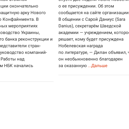
нции окончательно
о ее присуждении. Об этом
защитную арку Нового
сообщается на сайте организации
о Конфайнмента. В
В общении с Сарой Даниус (Sara
ных мероприятиях
Danius), секретарём Шведской
ководство Украины,
академии — учреждением, которо
го банка реконструкции и
решает, кому будет присуждена
редставители стран-
Нобелевская награда
руководство компаний-
по литературе, — Дилан объявил, 
 Работы над
он необыкновенно благодарен
м НБК начались
за оказанную
...Дальше