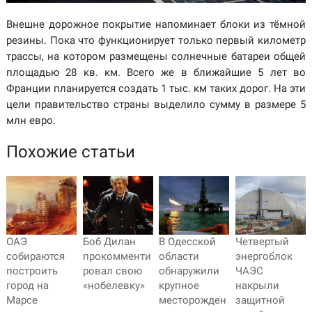
Внешне дорожное покрытие напоминает блоки из тёмной
резины. Пока что функционирует только первый километр
трассы, на котором размещены солнечные батареи общей
площадью 28 кв. км. Всего же в ближайшие 5 лет во
Франции планируется создать 1 тыс. км таких дорог. На эти
цели правительство страны выделило сумму в размере 5
млн евро.
Похожие статьи
ОАЭ
Боб Дилан
В Одесской
Четвертый
собираются
прокомменти
области
энергоблок
построить
ровал свою
обнаружили
ЧАЭС
город на
«нобелевку»
крупное
накрыли
Марсе
месторожден
защитной