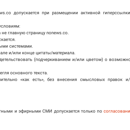
ws.co допускается при размещении активной гиперссылк
условиям:
а не главную страницу nonews.co.
скается.
выми системами.
чале и/или конце цитаты/материала.
идетельствовать (подчеркиванием и/или цветом) о возможн
егля основного текста.
чительно «как есть», без внесения смысловых правок и
атными и эфирными СМИ допускается только по
согласован