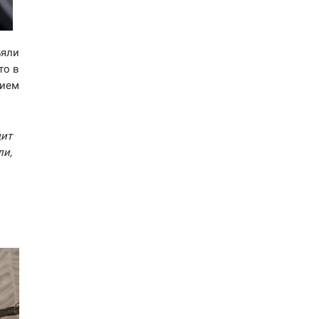
ъяли
то в
нием
дит
ли,