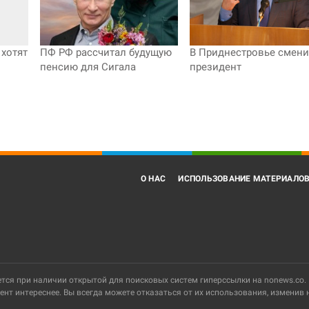
ПФ РФ рассчитал будущую
В Приднестровье смен
хотят
пенсию для Сигала
президент
О НАС
ИСПОЛЬЗОВАНИЕ МАТЕРИАЛО
ся при наличии открытой для поисковых систем гиперссылки на nonews.co.
ент интереснее. Вы всегда можете отказаться от их использования, изменив