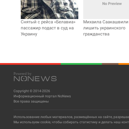
Снятый с рейса «Белавиа»
Михаила Саакашвили 
пассажир подаст в суд на
лишить украинского
Украину
гражданства
Copyright © 2014-2026
Информационный портал NoNews
Все права защищены
Использование любых материалов, размещённых на сайте, разрешает
Мы используем cookie, чтобы собирать статистику и делать наш конт