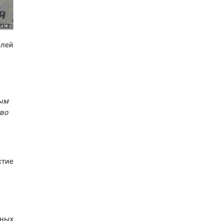
елей
ым
во
стие
вных