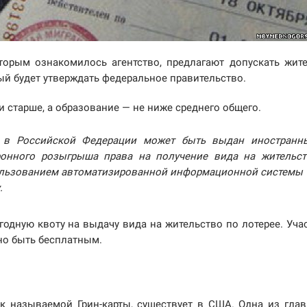
оторым ознакомилось агентство, предлагают допускать жит
ый будет утверждать федеральное правительство.
и старше, а образование — не ниже среднего общего.
во в Российской Федерации может быть выдан иностранн
ронного розыгрыша права на получение вида на жительст
пользованием автоматизированной информационной системы
.
одную квоту на выдачу вида на жительство по лотерее. Уча
но быть бесплатным.
ак называемой Грин-карты, существует в США. Одна из гла