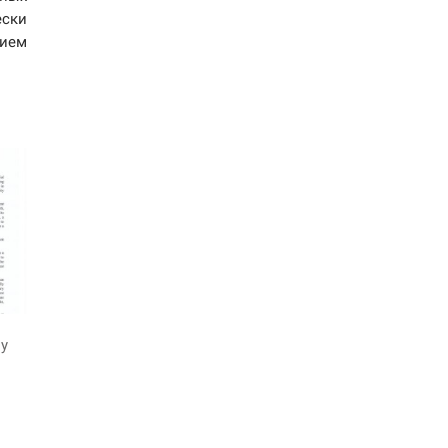
ски
рием
у