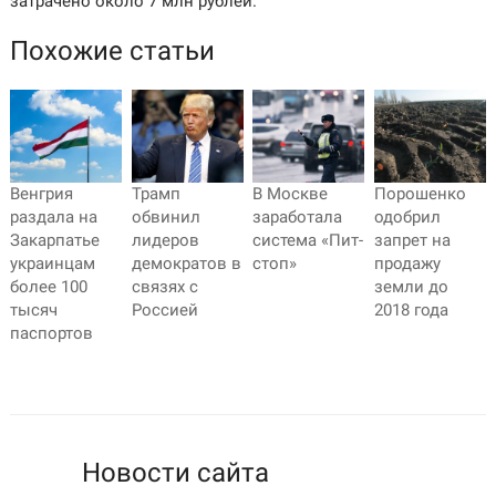
затрачено около 7 млн рублей.
Похожие статьи
Венгрия
Трамп
В Москве
Порошенко
раздала на
обвинил
заработала
одобрил
Закарпатье
лидеров
система «Пит-
запрет на
украинцам
демократов в
стоп»
продажу
более 100
связях с
земли до
тысяч
Россией
2018 года
паспортов
Новости сайта