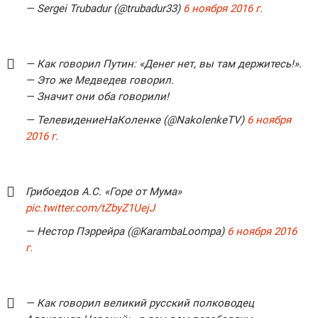
— Sergei Trubadur (@trubadur33)
6 ноября 2016 г.
— Как говорил Путин: «Денег нет, вы там держитесь!».
— Это же
Медведев
говорил.
— Значит они оба говорили!
— ТелевидениеНаКоленке (@NakolenkeTV)
6 ноября
2016 г.
Грибоедов А.С. «Горе от Мума»
pic.twitter.com/tZbyZ1UejJ
— Нестор Пэррейра (@KarambaLoompa)
6 ноября 2016
г.
— Как говорил великий русский полководец