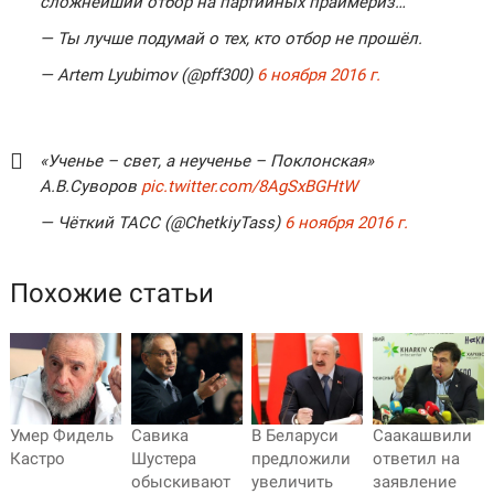
сложнейший отбор на партийных праймериз…
— Ты лучше подумай о тех, кто отбор не прошёл.
— Artem Lyubimov (@pff300)
6 ноября 2016 г.
«Ученье – свет, а неученье – Поклонская»
А.В.Суворов
pic.twitter.com/8AgSxBGHtW
— Чёткий ТАСС (@ChetkiyTass)
6 ноября 2016 г.
Похожие статьи
Умер Фидель
Савика
В Беларуси
Саакашвили
Кастро
Шустера
предложили
ответил на
обыскивают
увеличить
заявление