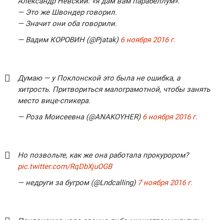
Александр Невский: «я дам вам парабеллум».
— Это же Швондер говорил.
— Значит они оба говорили.
— Вадим КОРОВИН (@Pjatak)
6 ноября 2016 г.
Думаю — у Поклонской это была не ошибка, а
хитрость. Притвориться малограмотной, чтобы занять
место вице-спикера.
— Роза Моисеевна (@ANAKOYHER)
6 ноября 2016 г.
Но позвольте, как же она работала прокурором?
pic.twitter.com/RqDbXjuOGB
— недруги за бугром (@Lndcalling)
7 ноября 2016 г.