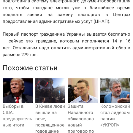
подготовила систему электронного документооборота для
того, чтобы граждане могли уже в ближайшее время
подавать заявки на замену паспортов в Центрах
предоставления административных услуг (ЦНАП).
Первый паспорт гражданина Украины выдается бесплатно
– сейчас это граждане, которым исполняется 14 и 16
лет. Остальным надо оплатить административный сбор в
размере 279 грн.
Похожие статьи
Выборы в
В Киеве люди
Защита
Коломойский
США:
вышли на
Навального
стал лидером
предваритель
вече,
обжаловала
партии
ные итоги
посвященное
новый
«УКРОП»
годовщине
приговор по