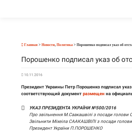
Главная
>
Новости
,
Политика
> Порошенко подписал указ об отс
Порошенко подписал указ об от
10.11.2016
Президент Украины Петр Порошенко подписал указ
соответствующий документ
размещен
на официаль
УКАЗ ПРЕЗИДЕНТА УКРАЇНИ №500/2016
Про звільнення М.Саакашвілі з посади голови О
Звільнити Міхеіла СААКАШВІЛІ з посади голови 
Президент України П.ПОРОШЕНКО