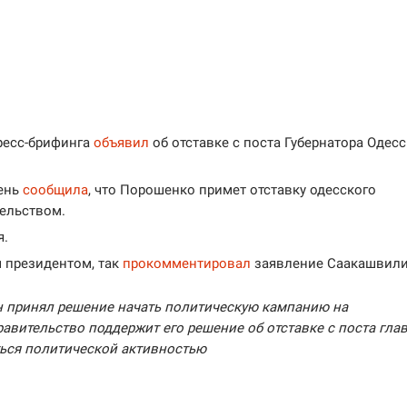
ресс-брифинга
объявил
об отставке с поста Губернатора Одес
день
сообщила
, что Порошенко примет отставку одесского
тельством.
я.
м президентом, так
прокомментировал
заявление Саакашвили
н принял решение начать политическую кампанию на
авительство поддержит его решение об отставке с поста гла
ться политической активностью