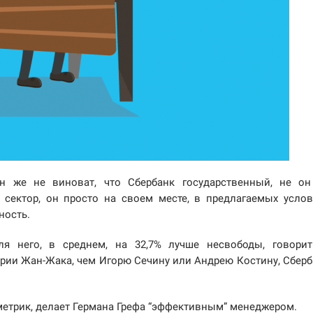
н же не виноват, что Сбербанк государственный, не о
сектор, он просто на своем месте, в предлагаемых услов
ность.
ля него, в среднем, на 32,7% лучше несвободы, говори
ории Жан-Жака, чем Игорю Сечину или Андрею Костину, Сберб
з метрик, делает Германа Грефа “эффективным” менеджером.