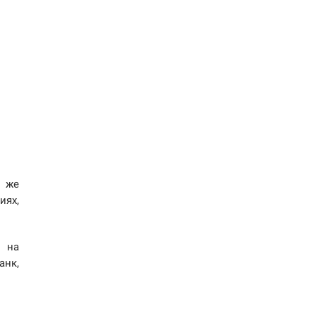
н же
иях,
т на
анк,