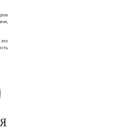
оров
ачи,
 это
ость