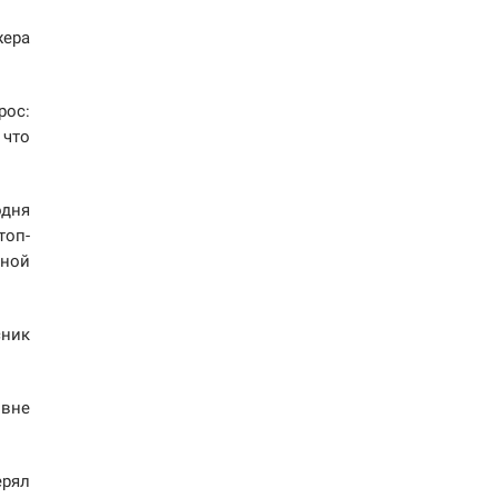
жера
рос:
 что
одня
топ-
дной
сник
 вне
ерял