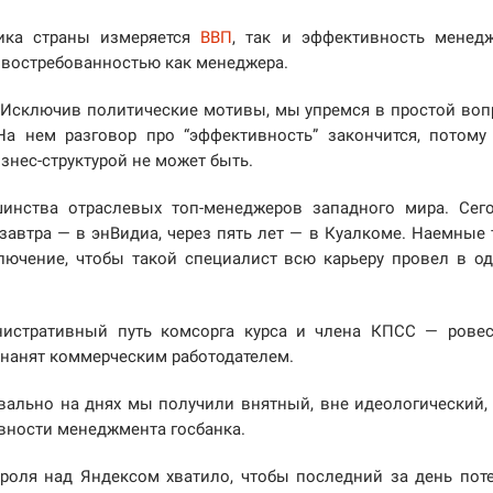
ика страны измеряется
ВВП
, так и эффективность менед
 востребованностью как менеджера.
 Исключив политические мотивы, мы упремся в простой воп
а нем разговор про “эффективность” закончится, потому
знес-структурой не может быть.
шинства отраслевых топ-менеджеров западного мира. Сег
завтра — в энВидиа, через пять лет — в Куалкоме. Наемные 
ючение, чтобы такой специалист всю карьеру провел в о
нистративный путь комсорга курса и члена КПСС — рове
 нанят коммерческим работодателем.
квально на днях мы получили внятный, вне идеологический,
вности менеджмента госбанка.
оля над Яндексом хватило, чтобы последний за день пот