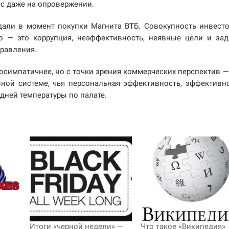
ос даже на опровержении.
юдали в момент покупки Магнита ВТБ. Совокупность инвест
во — это коррупция, неэффективность, неявные цели и зад
правления.
посимпатичнее, но с точки зрения коммерческих перспектив —
ой системе, чья персональная эффективность, эффективн
едней температуры по палате.
Итоги «черной недели» —
Что такое «Википедия»