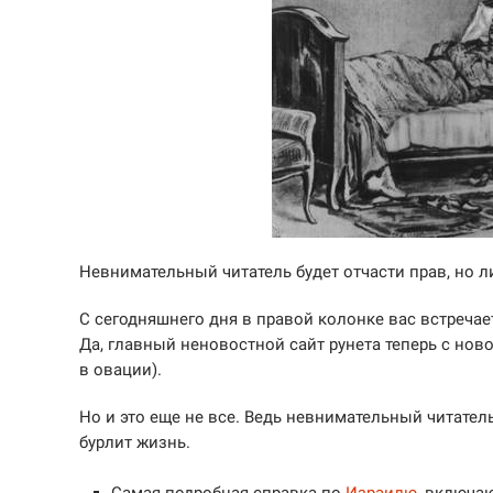
Невнимательный читатель будет отчасти прав, но л
С сегодняшнего дня в правой колонке вас встреча
Да, главный неновостной сайт рунета теперь с но
в овации).
Но и это еще не все. Ведь невнимательный читател
бурлит жизнь.
Самая подробная справка по
Израилю
, включ