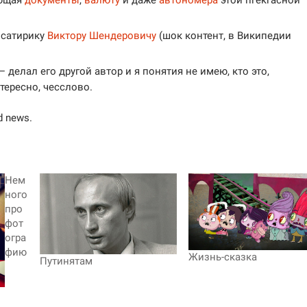
 сатирику
Виктору Шендеровичу
(шок контент, в Википедии
 — делал его другой автор и я понятия не имею, кто это,
тересно, чесслово.
d news.
Нем
ного
про
фот
огра
фию
Жизнь-сказка
Путинятам