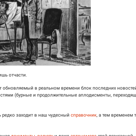
ишь отчасти.
ет обновляемый в реальном времени блок последних новосте
востями (бурные и продолжительные аплодисменты, переходя
ь редко заходит в наш чудесный
справочник
, а тем временем 
ающая
документы
,
валюту
и даже
автономера
этой пгекгасной