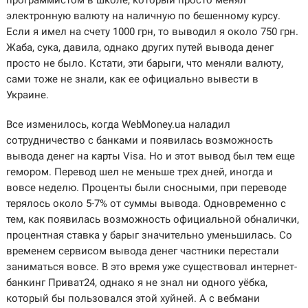
программистом в школе, который просто менял
электронную валюту на наличную по бешенному курсу.
Если я имел на счету 1000 грн, то выводил я около 750 грн.
Жаба, сука, давила, однако других путей вывода денег
просто не было. Кстати, эти барыги, что меняли валюту,
сами тоже не знали, как ее официально вывести в
Украине.
Все изменилось, когда WebMoney.ua наладил
сотрудничество с банками и появилась возможность
вывода денег на карты Visa. Но и этот вывод был тем еще
гемором. Перевод шел не меньше трех дней, иногда и
вовсе неделю. Проценты были сносными, при переводе
терялось около 5-7% от суммы вывода. Одновременно с
тем, как появилась возможность официальной обналички,
процентная ставка у барыг значительно уменьшилась. Со
временем сервисом вывода денег частники перестали
заниматься вовсе. В это время уже существовал интернет-
банкинг Приват24, однако я не знал ни одного уёбка,
который бы пользовался этой хуйней. А с вебмани