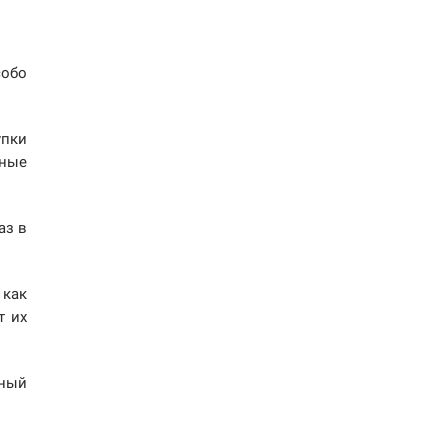
собо
упки
нные
аз в
 как
т их
нный