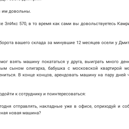
вы им довольны.
се ЭлИкс 570, в то время как сами вы довольствуетесь Камр
 оборота вашего склада за минувшие 12 месяцев осели у Дми
 мог взять машину покататься у друга, выиграть много ден
ным сыном олигарха, бабушка с московской квартирой м
ениться. В конце концов, арендовать машину на пару дней 
одойти к сотруднику и поинтересоваться:
годня отправлять, накладные уже в офисе, оприходуй и со
ссная новая машина?