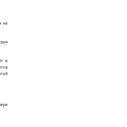
и не
трия
ег в
огла
чтоб
бери