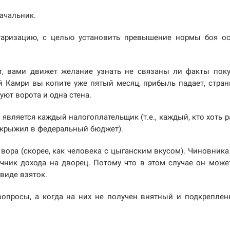
ачальник.
таризацию, с целью установить превышение нормы боя о
т, вами движет желание узнать не связаны ли факты пок
ей Камри вы копите уже пятый месяц, прибыль падает, стра
уют ворота и одна стена.
вляется каждый налогоплательщик (т.е., каждый, кто хоть р
екрыжил в федеральный бюджет).
вора (скорее, как человека с цыганским вкусом). Чиновника
очник дохода на дворец. Потому что в этом случае он може
виде взяток.
вопросы, а когда на них не получен внятный и подкрепле