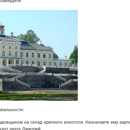
завидуете.
 реальности:
адовщиком на склад крепкого алкоголя. Назначаете ему зарп
удут звать Дмитрий.