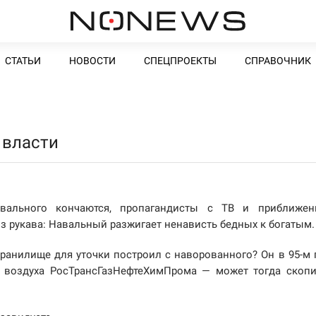
СТАТЬИ
НОВОСТИ
СПЕЦПРОЕКТЫ
СПРАВОЧНИК
 власти
авального кончаются, пропагандисты с ТВ и приближен
з рукава: Навальный разжигает ненависть бедных к богатым.
хранилище для уточки построил с наворованного? Он в 95-м 
е воздуха РосТрансГазНефтеХимПрома — может тогда скоп