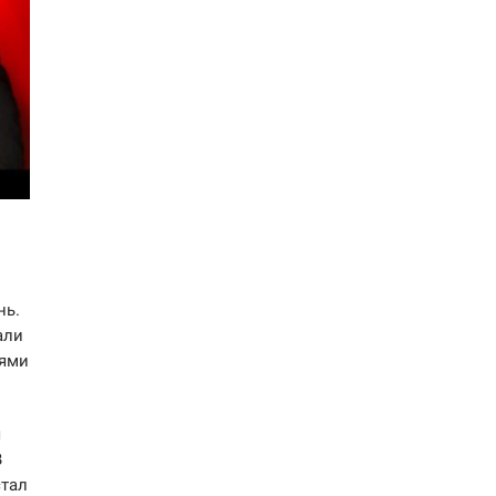
нь.
али
оями
я
В
стал