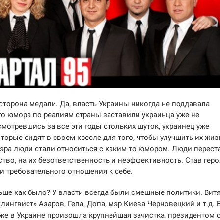
я сторона медали. Да, власть Украины никогда не поддавала
го юмора по реалиям страны заставили украинца уже не
асмотревшись за все эти годы стольких шуток, украинец уже
оторые сидят в своем кресле для того, чтобы улучшить их жиз
эра люди стали относиться с каким-то юмором. Люди перест
тво, на их безответственность и неэффективность. Став гер
и требовательного отношения к себе.
ьше как было? У власти всегда были смешные политики. Вит
ингвист» Азаров, Гепа, Допа, мэр Киева Черновецкий и т.д. 
же в Украине произошла крупнейшая зачистка, президентом 