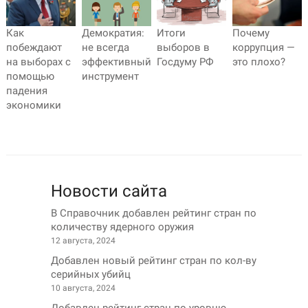
Как
Демократия:
Итоги
Почему
побеждают
не всегда
выборов в
коррупция —
на выборах с
эффективный
Госдуму РФ
это плохо?
помощью
инструмент
падения
экономики
Новости сайта
В Справочник добавлен рейтинг стран по
количеству ядерного оружия
12 августа, 2024
Добавлен новый рейтинг стран по кол-ву
серийных убийц
10 августа, 2024