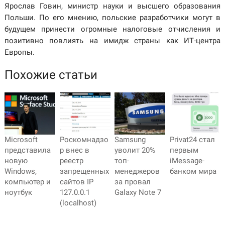
Ярослав Говин, министр науки и высшего образования
Польши. По его мнению, польские разработчики могут в
будущем принести огромные налоговые отчисления и
позитивно повлиять на имидж страны как ИТ-центра
Европы.
Похожие статьи
Microsoft
Роскомнадзо
Samsung
Privat24 стал
представила
р внес в
уволит 20%
первым
новую
реестр
топ-
iMessage-
Windows,
запрещенных
менеджеров
банком мира
компьютер и
сайтов IP
за провал
ноутбук
127.0.0.1
Galaxy Note 7
(localhost)