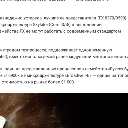
езнадежно устарела, лучшие ее представители (FX-8370/9590)
кроархитектуре Skylake (Core i3/i5) в выполнении
емейства FX не могут работать с современным стандартом
ометровом техпроцессе, поддерживает одновременную
Intel), вместо используемой ранее модульной многопоточност
м, один из представленных процессоров семейства «Ryzen» б
e i7 6900k на микроархитектуре «Broadwell-E» — одним из топ
й стоимостью на рынке более $1 000.