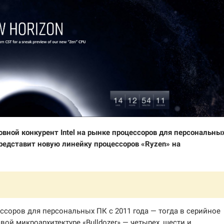
овной конкурент Intel на рынке процессоров для персональны
едставит новую линейку процессоров «Ryzen» на
соров для персональных ПК с 2011 года — тогда в серийное
й микроархитектуре «Bulldozer» — четырех, шести и