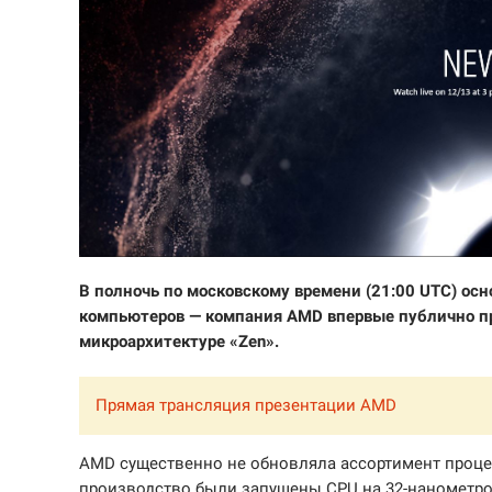
В полночь по московскому времени (21:00 UTC) осн
компьютеров — компания AMD впервые публично пр
микроархитектуре «Zen».
Прямая трансляция презентации AMD
AMD существенно не обновляла ассортимент процес
производство были запущены CPU на 32-нанометрово