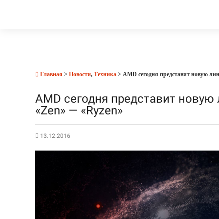
Главная
>
Новости
,
Техника
> AMD сегодня представит новую лин
AMD сегодня представит новую 
«Zen» — «Ryzen»
13.12.2016