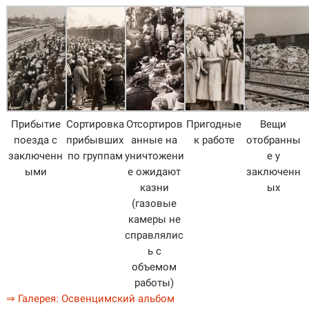
Прибытие
Сортировка
Отсортиров
Пригодные
Вещи
поезда с
прибывших
анные на
к работе
отобранны
заключенн
по группам
уничтожени
е у
ыми
е ожидают
заключенн
казни
ых
(газовые
камеры не
справлялис
ь с
объемом
работы)
⇒ Галерея: Освенцимский альбом