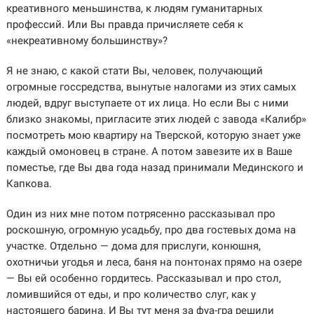
креативного меньшинства, к людям гуманитарных
профессий. Или Вы правда причисляете себя к
«некреативному большинству»?
Я не знаю, с какой стати Вы, человек, получающий
огромные госсредства, вынутые налогами из этих самых
людей, вдруг выступаете от их лица. Но если Вы с ними
близко знакомы, пригласите этих людей с завода «Калибр»
посмотреть мою квартиру на Тверской, которую знает уже
каждый омоновец в стране. А потом завезите их в Ваше
поместье, где Вы два года назад принимали Мединского и
Капкова.
Один из них мне потом потрясенно рассказывал про
роскошную, огромную усадьбу, про два гостевых дома на
участке. Отдельно — дома для прислуги, конюшня,
охотничьи угодья и леса, баня на понтонах прямо на озере
— Вы ей особенно гордитесь. Рассказывал и про стол,
ломившийся от еды, и про количество слуг, как у
настоящего барина. И Вы тут меня за фуа-гра решили