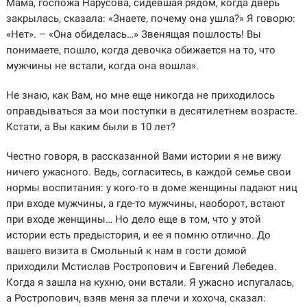
Мама, госпожа Нарусова, сидевшая рядом, когда дверь
закрылась, сказала: «Знаете, почему она ушла?» Я говорю:
«Нет». – «Она обиделась…» Звенящая пошлость! Вы
понимаете, пошло, когда девочка обижается на то, что
мужчины не встали, когда она вошла».
Не знаю, как Вам, но мне еще никогда не приходилось
оправдываться за мои поступки в десятилетнем возрасте.
Кстати, а Вы каким были в 10 лет?
Честно говоря, в рассказанной Вами истории я не вижу
ничего ужасного. Ведь, согласитесь, в каждой семье свои
нормы воспитания: у кого-то в доме женщины падают ниц
при входе мужчины, а где-то мужчины, наоборот, встают
при входе женщины… Но дело еще в том, что у этой
истории есть предыстория, и ее я помню отлично. До
вашего визита в Смольный к нам в гости домой
приходили Мстислав Ростропович и Евгений Лебедев.
Когда я зашла на кухню, они встали. Я ужасно испугалась,
а Ростропович, взяв меня за плечи и хохоча, сказал: