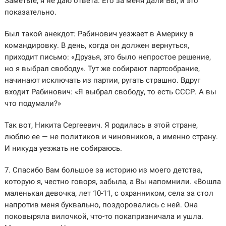
Заметьте, я не даю ответа. Его за меня дали Вы, и это
показательно.
Был такой анекдот: Рабинович уезжает в Америку в
командировку. В день, когда он должен вернуться,
приходит письмо: «Друзья, это было непростое решение,
но я выбрал свободу». Тут же собирают партсобрание,
начинают исключать из партии, ругать страшно. Вдруг
входит Рабинович: «Я выбрал свободу, то есть СССР. А вы
что подумали?»
Так вот, Никита Сергеевич. Я родилась в этой стране,
люблю ее — не политиков и чиновников, а именно страну.
И никуда уезжать не собираюсь.
7. Спасибо Вам большое за историю из моего детства,
которую я, честно говоря, забыла, а Вы напомнили. «Вошла
маленькая девочка, лет 10-11, с охранником, села за стол
напротив меня буквально, поздоровались с ней. Она
поковыряла вилочкой, что-то покапризничала и ушла.