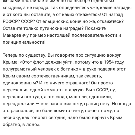
же сами настаиваете именно на выборе отдельных
«людей», а не народа. Так определитесь уже, какие награды
и от кого Вы оставите, а от каких откажетесь! От наград
РСФСР? СССР? От ельцинских, конечно же, откажетесь?
Оставите только путинские награды? Покажите
Макаревичу пример настоящей последовательности и
принципиальности!
Теперь по существу. Вы говорите про ситуацию вокруг
Крыма: «Этот флот должен уйти, потому что в 1954 году
полуграмотный человек с ботинком в руке подарил этот
Крым своим соотечественникам, так сказать,
единокровным? И то ничего страшного! Он просто
переехал из одной комнаты в другую. Был СССР, ну,
передали это туда, а это сюда, мало ли, одолжили,
переодолжили — все равно виз нету, границ нету. Но когда
это распалось, по большому-то счету, по-честному, по
чесноку, как говорят сегодня, надо было вернуть Крым
обратно, в лоно».