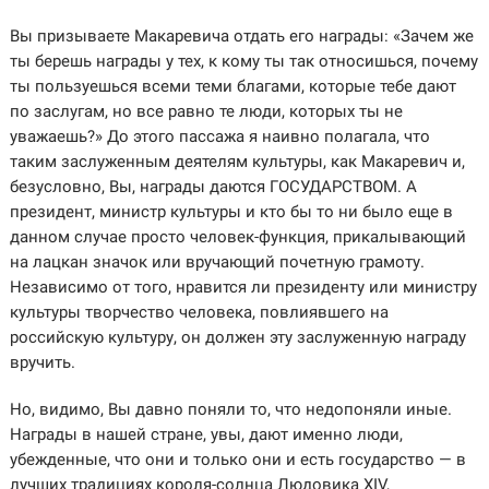
Вы призываете Макаревича отдать его награды: «Зачем же
ты берешь награды у тех, к кому ты так относишься, почему
ты пользуешься всеми теми благами, которые тебе дают
по заслугам, но все равно те люди, которых ты не
уважаешь?» До этого пассажа я наивно полагала, что
таким заслуженным деятелям культуры, как Макаревич и,
безусловно, Вы, награды даются ГОСУДАРСТВОМ. А
президент, министр культуры и кто бы то ни было еще в
данном случае просто человек-функция, прикалывающий
на лацкан значок или вручающий почетную грамоту.
Независимо от того, нравится ли президенту или министру
культуры творчество человека, повлиявшего на
российскую культуру, он должен эту заслуженную награду
вручить.
Но, видимо, Вы давно поняли то, что недопоняли иные.
Награды в нашей стране, увы, дают именно люди,
убежденные, что они и только они и есть государство — в
лучших традициях короля-солнца Людовика XIV,