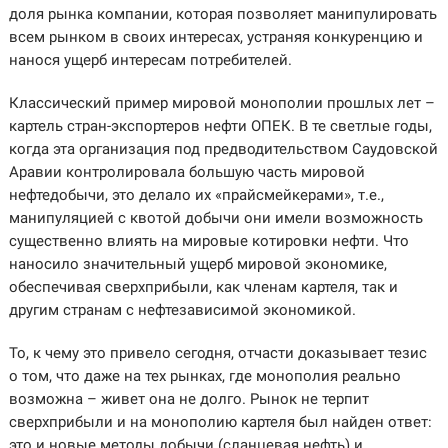
доля рынка компании, которая позволяет манипулировать
всем рынком в своих интересах, устраняя конкуренцию и
нанося ущерб интересам потребителей.
Классический пример мировой монополии прошлых лет –
картель стран-экспортеров нефти ОПЕК. В те светлые годы,
когда эта организация под предводительством Саудовской
Аравии контролировала большую часть мировой
нефтедобычи, это делало их «прайсмейкерами», т.е.,
манипуляцией с квотой добычи они имели возможность
существенно влиять на мировые котировки нефти. Что
наносило значительный ущерб мировой экономике,
обеспечивая сверхприбыли, как членам картеля, так и
другим странам с нефтезависимой экономикой.
То, к чему это привело сегодня, отчасти доказывает тезис
о том, что даже на тех рынках, где монополия реально
возможна – живет она не долго. Рынок не терпит
сверхприбыли и на монополию картеля был найден ответ:
это и новые методы добычи (сланцевая нефть) и