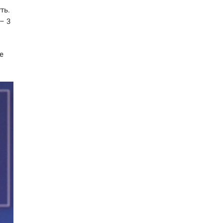
ть.
– 3
е