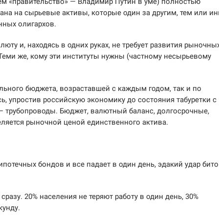
шем «правительство» — Владимир Путин в уме) полностью
ана на сырьевые активы, которые один за другим, тем или и
нных олигархов.
юту и, находясь в одних руках, не требует развития рыночны
 Теми же, кому эти институты нужны (частному несырьевому
ьного бюджета, возраставшей с каждым годом, так и по
сь, упростив российскую экономику до состояния табуретки с
й — трубопроводы. Бюджет, валютный баланс, долгосрочные,
ляется рыночной ценой единственного актива.
ипотечных бондов и все падает в один день, эдакий удар бито
сразу. 20% населения не теряют работу в один день, 30%
кунду.