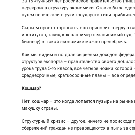
За 15 «тучных» лет российское правительство (пи
перекроила структуру экономики. Ставка была сдел
путем перетекали в руки государства или приближе
Сырьем просто торговать, оно приносит твердую вал
институтов, таких, как например независимый суд.
бизнесу) в такой экономике можно пренебречь.
Как мы видим и по доле сырьевых доходов федерал
структуре экспорта – правительство своего добило
урока труда 5-го класса, все четыре ножки которо
среднесрочные, краткосрочные планы – все опреде
Кошмар?
Нет, кошмар – это когда лопается пузырь на рынке 
макушку страны.
Структурный кризис – другое, ничего не происходит 
сбережений граждан не превращаются в пыль за се