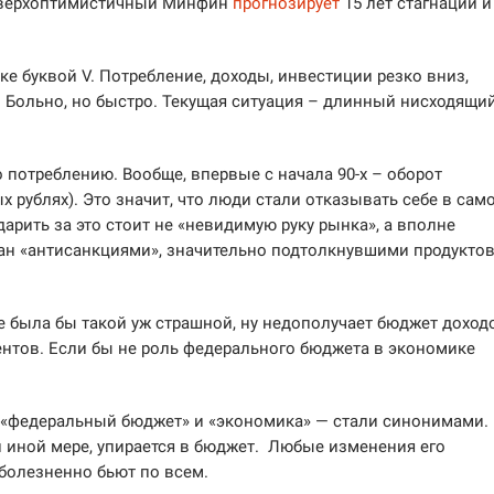
 сверхоптимистичный Минфин
прогнозирует
15 лет стагнации и
ке буквой V. Потребление, доходы, инвестиции резко вниз,
 Больно, но быстро. Текущая ситуация – длинный нисходящи
по потреблению. Вообще, впервые с начала 90-х – оборот
х рублях). Это значит, что люди стали отказывать себе в сам
арить за это стоит не «невидимую руку рынка», а вполне
ан «антисанкциями», значительно подтолкнувшими продукто
 была бы такой уж страшной, ну недополучает бюджет доход
оцентов. Если бы не роль федерального бюджета в экономике
да «федеральный бюджет» и «экономика» — стали синонимами.
ли иной мере, упирается в бюджет. Любые изменения его
болезненно бьют по всем.