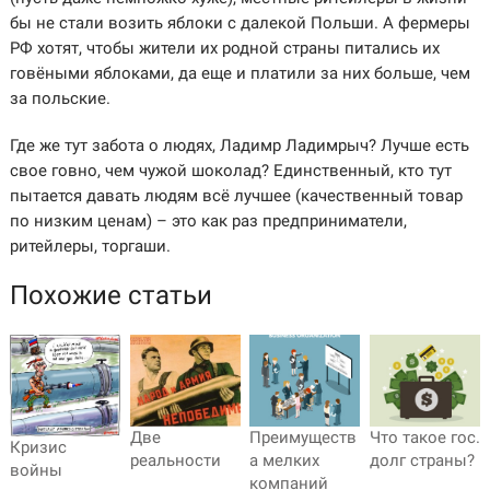
бы не стали возить яблоки с далекой Польши. А фермеры
РФ хотят, чтобы жители их родной страны питались их
говёными яблоками, да еще и платили за них больше, чем
за польские.
Где же тут забота о людях, Ладимр Ладимрыч? Лучше есть
свое говно, чем чужой шоколад? Единственный, кто тут
пытается давать людям всё лучшее (качественный товар
по низким ценам) – это как раз предприниматели,
ритейлеры, торгаши.
Похожие статьи
Две
Преимуществ
Что такое гос.
Кризис
реальности
а мелких
долг страны?
войны
компаний