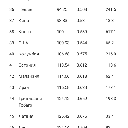
36
Греция
94.25
0.508
241.5
37
Кипр
98.33
0.53
18.3
38
Конго
100
0.539
617.1
39
США
100.93
0.544
65.2
40
Колумбия
106.68
0.575
216.9
41
Эстония
113.54
0.612
113.6
42
Малайзия
114.66
0.618
62.4
43
Иран
115.58
0.623
177.1
44
Тринидад и
124.12
0.669
198.3
Тобаго
45
Латвия
125.42
0.676
33.4
46
Лаос
131.54
0.709
83