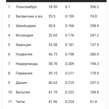
1
Люксембург
18.55
0.1
206.2
2
Багамские о-ва
29.5
0.159
74.8
3
Швейцария
30.8
0.166
258.4
4
Исландия
32.65
0.176
247.2
5
Франция
33.58
0.181
137.9
6
Норвегия
36.73
0.198
280.9
7
Нидерланды
38.78
0.209
194.3
8
Германия
39.15
0.211
178.9
9
Дания
40.63
0.219
237.3
10
Бельгия
41.19
0.222
184.8
11
Чили
41.56
0.224
61.8