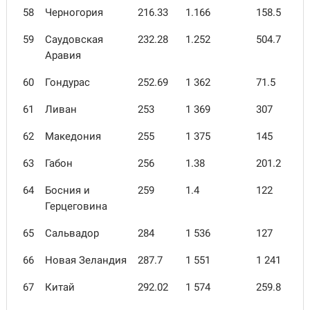
58
Черногория
216.33
1.166
158.5
59
Саудовская
232.28
1.252
504.7
Аравия
60
Гондурас
252.69
1 362
71.5
61
Ливан
253
1 369
307
62
Македония
255
1 375
145
63
Габон
256
1.38
201.2
64
Босния и
259
1.4
122
Герцеговина
65
Сальвадор
284
1 536
127
66
Новая Зеландия
287.7
1 551
1 241
67
Китай
292.02
1 574
259.8