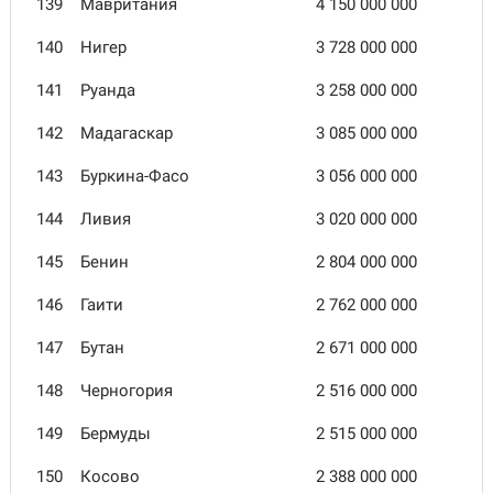
139
Мавритания
4 150 000 000
140
Нигер
3 728 000 000
141
Руанда
3 258 000 000
142
Мадагаскар
3 085 000 000
143
Буркина-Фасо
3 056 000 000
144
Ливия
3 020 000 000
145
Бенин
2 804 000 000
146
Гаити
2 762 000 000
147
Бутан
2 671 000 000
148
Черногория
2 516 000 000
149
Бермуды
2 515 000 000
150
Косово
2 388 000 000