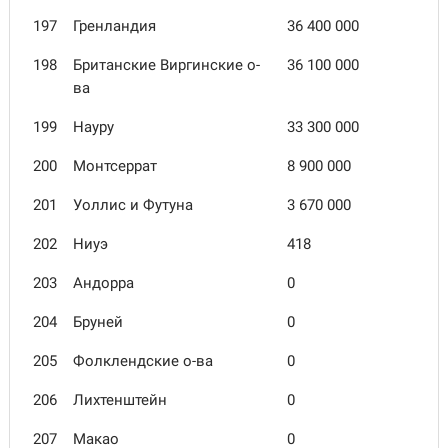
197
Гренландия
36 400 000
198
Британские Виргинские о-
36 100 000
ва
199
Науру
33 300 000
200
Монтсеррат
8 900 000
201
Уоллис и Футуна
3 670 000
202
Ниуэ
418
203
Андорра
0
204
Бруней
0
205
Фолклендские о-ва
0
206
Лихтенштейн
0
207
Макао
0