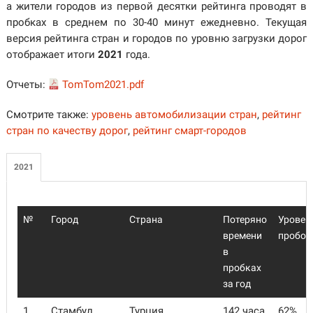
а жители городов из первой десятки рейтинга проводят в
пробках в среднем по 30-40 минут ежедневно. Текущая
версия рейтинга стран и городов по уровню загрузки дорог
отображает итоги
2021
года.
Отчеты:
TomTom2021.pdf
Смотрите также:
уровень автомобилизации стран
,
рейтинг
стран по качеству дорог
,
рейтинг смарт-городов
2021
№
Город
Страна
Потеряно
Уровен
времени
пробок
в
пробках
за год
1
Стамбул
Турция
142 часа
62%