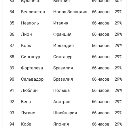
83
Будапешт
Венгрия
69 часов
30%
84
Веллингтон
Новая Зеландия
66 часов
29%
85
Неаполь
Италия
66 часов
29%
86
Лион
Франция
66 часов
29%
87
Корк
Ирландия
66 часов
29%
88
Сингапур
Сингапур
66 часов
29%
89
Форталеза
Бразилия
66 часов
29%
90
Сальвадор
Бразилия
66 часов
29%
91
Люблин
Польша
66 часов
29%
92
Вена
Австрия
66 часов
29%
93
Лугано
Швейцария
66 часов
29%
94
Кобе
Япония
66 часов
29%