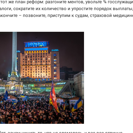
тот же план реформ: разгоните ментов, увольте ¾ госслужащи
логи, сократите их количество и упростите порядок выплаты
акончите – позвоните, приступим к судам, страховой медицин
т, зачем чинить то, что не сломалось, у вас все отлично