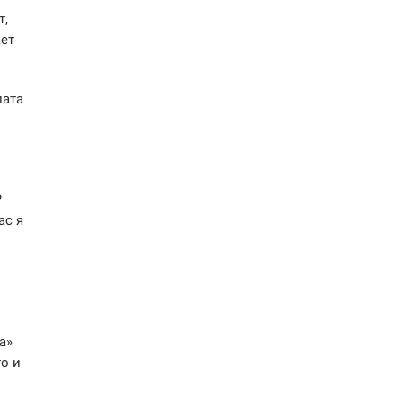
т,
ает
лата
?
ас я
а»
то и