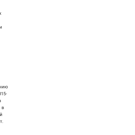
х
и
ению
15-
в
 в
ий
т.