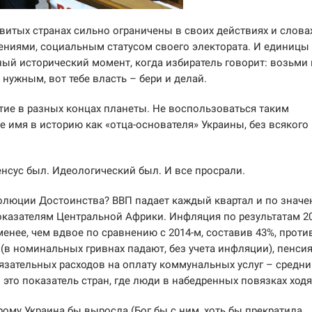
витых странах сильно ограничены в своих действиях и слова
ниями, социальным статусом своего электората. И единицы
ый исторический момент, когда избиратель говорит: возьми 
 нужным, вот тебе власть – бери и делай.
тие в разных концах планеты. Не воспользоваться таким
е имя в историю как «отца-основателя» Украины, без всякого
сус был. Идеологический был. И все просрали.
еволюции Достоинства? ВВП падает каждый квартал и по знач
оказателям Центральной Африки. Инфляция по результатам 20
 менее, чем вдвое по сравнению с 2014-м, составив 43%, проти
 (в номинальных гривнах падают, без учета инфляции), пенсия
обязательных расходов на оплату коммунальных услуг – средн
 это показатель стран, где люди в набедренных повязках ходя
рому Украина бы выросла (Бог бы с ним, хоть бы прекратила