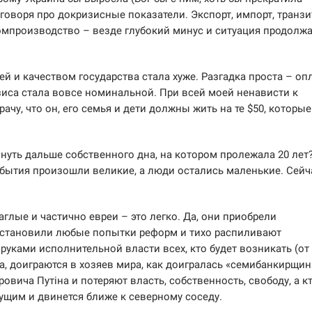
 говоря про докризисные показатели. Экспорт, импорт, транзи
ромпроизводство – везде глубокий минус и ситуация продолж
ей и качеством государства стала хуже. Разгадка проста – оп
зиса стала вовсе номинальной. При всей моей ненависти к
чу, что он, его семья и дети должны жить на те $50, которые
нуть дальше собственного дна, на котором пролежала 20 лет
обытия произошли великие, а люди остались маленькие. Сейч
глые и частично евреи – это легко. Да, они приобрели
 остановили любые попытки реформ и тихо распиливают
руками исполнительной власти всех, кто будет возникать (от
, доиграются в хозяев мира, как доигралась «семибанкирщин
вича Путіна и потеряют власть, собственность, свободу, а к
ущим и двинется ближе к северному соседу.