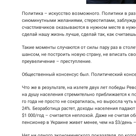
Политика – искусство возможного. Политики в раз
сиюминутными желаниями, стереотипами, заблужде
счастливчиков оказываются в нужном месте в нужн
сделай нашу жизнь лучше, сделай так, как считаешь
Такие моменты случаются от силы пару раз в столе
шансом, не построить новую страну, не вписать сво
преувеличение – преступление.
Общественный консенсус был. Политический консен
Что же в результате, на излете двух лет победы Р
на душу населения стремительно приближается к п
го года не просто не сократилась, но выросла чуть
24%. Безработица растет, доходы населения падают
$1 000/год – считается неплохой. Даже не считая 
пенсионер в Украине живет менее, чем на $3/день –
Нет ни одного экономического показателя, по кото