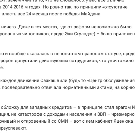
 2014-2016-м годах. Но ровно так, по принципу «отсутствие
я власть все 24 месяца после победы Майдана.
 ничего. Даже в тех местах, где от реформ невозможно было
ированных чиновников, вроде Эки Сгуладзе) – было приложе
ю и вообще оказалась в непонятном правовом статусе, врод
уроров допустили действующих сотрудников, что уничтожило
е.
а каждое движение Саакашвили (будь то «Центр обслуживания
ь последовательно отвечала нормативными актами, на корню
 обложку для западных кредитов – в принципе, стал врагом 
упция, не катастрофа с доходами населения и ВВП – чрезмерно
орчивый и откровенный со СМИ – вот с кем кабинет Яценюка
 преуспевают.