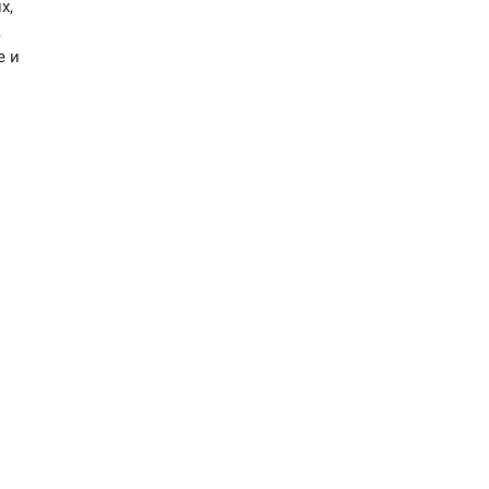
х,
,
е и