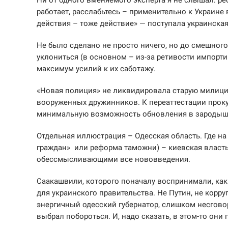
работает, расслабьтесь – применительно к Украине в
действия – тоже действие» — поступала украинска
Не было сделано не просто ничего, но до смешного
уклониться (в основном – из-за ретивости импорт
максимум усилий к их саботажу.
«Новая полиция» не ликвидировала старую милици
вооруженных дружинников. К переаттестации прок
минимальную возможность обновления в зародыш
Отдельная иллюстрация – Одесская область. Где н
граждан» или реформа таможни) – киевская власт
обессмысливающими все нововведения.
Саакашвили, которого поначалу воспринимали, как
для украинского правительства. Не Путин, не корр
энергичный одесский губернатор, слишком несгов
выбрал побороться. И, надо сказать, в этом-то они