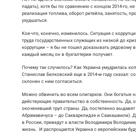
падать), хотя бы по сравнению с концом 2014-го, не
реализация топлива, оборот ритейла, занятость, п
ухудшаться.
Кое-что, конечно, изменилось. Ситуация с коррупци
труда государственных служащих из низкой до кри
коррупции – я бы не пошел доказывать рядовому вра
каждый месяц он в бухгалтерии получает.
Почему так случилось? Как Украина умудрилась коп
Станислав Белковский еще в 2014-м году сказал: с
склонен с ним согласиться.
Можно обвинить во всем олигархов. Они богатые на
действующее правительство в собственность. Да,
окоченевший труп страны. Да, постепенно выдавят 
Абрамавичуса – до Сакварелидзе и Саакашвили). Да
в России, приведут к власти Володимира Володимиро
жизнь. И распрощается Украина с европейским буд