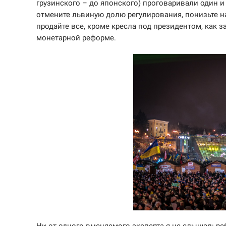
грузинского – до японского) проговаривали один и 
отмените львиную долю регулирования, понизьте на
продайте все, кроме кресла под президентом, как з
монетарной реформе.
Ни от одного вменяемого эксперта я не слышал: ребя