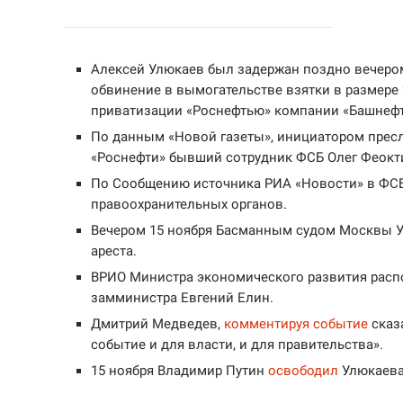
Алексей Улюкаев был задержан поздно вечером
обвинение в вымогательстве взятки в размере
приватизации «Роснефтью» компании «Башнефт
По данным «Новой газеты», инициатором прес
«Роснефти» бывший сотрудник ФСБ Олег Феокт
По Сообщению источника РИА «Новости» в ФСБ,
правоохранительных органов.
Вечером 15 ноября Басманным судом Москвы У
ареста.
ВРИО Министра экономического развития расп
замминистра Евгений Елин.
Дмитрий Медведев,
комментируя событие
сказа
событие и для власти, и для правительства».
15 ноября Владимир Путин
освободил
Улюкаева 