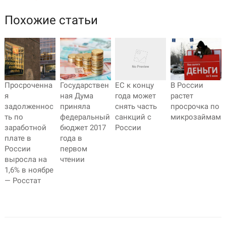
Похожие статьи
Просроченна
Государствен
В России
ЕС к концу
я
ная Дума
растет
года может
задолженнос
приняла
просрочка по
снять часть
ть по
федеральный
микрозаймам
санкций с
заработной
бюджет 2017
России
плате в
года в
России
первом
выросла на
чтении
1,6% в ноябре
— Росстат