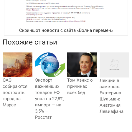
Скриншот новости с сайта «Волна перемен»
Похожие статьи
ОАЭ
Экспорт
Том Хэнкс о
Лекции в
собираются
важнейших
причинах
заметках.
построить
товаров РФ
всех бед
Екатерина
город на
упал на 22,8%,
Шульман:
Марсе
импорт — на
Анатомия
3,5% —
Левиафана
Росстат