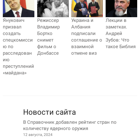
Янукович
Режиссер
Украина и
Лекции в
призвал
Владимир
Албания
заметках.
создать
Бортко
подписали
Андрей
спецкомисси
снимет
соглашение о
Зубов: Что
ю по
фильм о
взаимной
такое Библия
расследован
Донбассе
отмене виз
ию
преступлений
«майдана»
Новости сайта
В Справочник добавлен рейтинг стран по
количеству ядерного оружия
12 августа, 2024