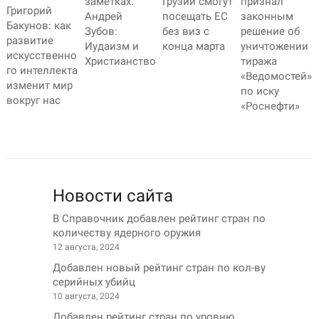
заметках.
Грузии смогут
признал
Григорий
Андрей
посещать ЕС
законным
Бакунов: как
Зубов:
без виз с
решение об
развитие
Иудаизм и
конца марта
уничтожении
искусственно
Христианство
тиража
го интеллекта
«Ведомостей»
изменит мир
по иску
вокруг нас
«Роснефти»
Новости сайта
В Справочник добавлен рейтинг стран по
количеству ядерного оружия
12 августа, 2024
Добавлен новый рейтинг стран по кол-ву
серийных убийц
10 августа, 2024
Добавлен рейтинг стран по уровню