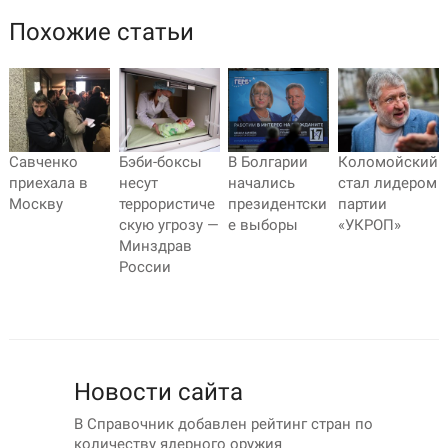
Похожие статьи
Савченко
Бэби-боксы
В Болгарии
Коломойский
приехала в
несут
начались
стал лидером
Москву
террористиче
президентски
партии
скую угрозу —
е выборы
«УКРОП»
Минздрав
России
Новости сайта
В Справочник добавлен рейтинг стран по
количеству ядерного оружия