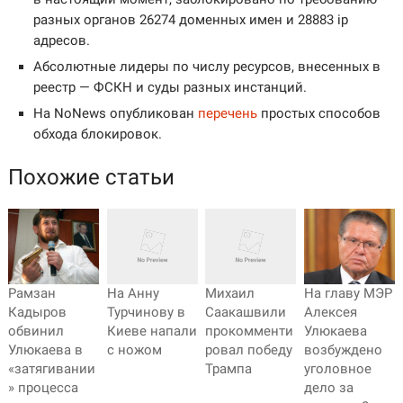
разных органов 26274 доменных имен и 28883 ip
адресов.
Абсолютные лидеры по числу ресурсов, внесенных в
реестр — ФСКН и суды разных инстанций.
На NoNews опубликован
перечень
простых способов
обхода блокировок.
Похожие статьи
Рамзан
На главу МЭР
На Анну
Михаил
Кадыров
Алексея
Турчинову в
Саакашвили
обвинил
Улюкаева
Киеве напали
прокомменти
Улюкаева в
возбуждено
с ножом
ровал победу
«затягивании
уголовное
Трампа
» процесса
дело за