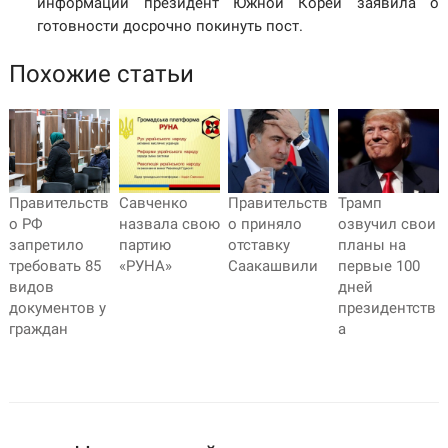
информации президент Южной Кореи заявила о
готовности досрочно покинуть пост.
Похожие статьи
Правительств
Савченко
Правительств
Трамп
о РФ
назвала свою
о приняло
озвучил свои
запретило
партию
отставку
планы на
требовать 85
«РУНА»
Саакашвили
первые 100
видов
дней
документов у
президентств
граждан
а