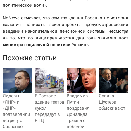
политической воли».
NoNews отмечает, что сам гражданин Розенко не изъявил
желания написать законопроект, предусматривающий
введений накопительной пенсионной системы, несмотря
на то, что до вице-премьерства два года занимал пост
министра социальной политики
Украины.
Похожие статьи
Лидеры
В Ростове
Владимир
Савика
«ЛНР» и
здание театра
Путин
Шустера
«ДНР»
кукол
поздравил
обыскивают
подтвердили
передадут в
Дональда
встречу с
РПЦ
Трампа с
Савченко
победой