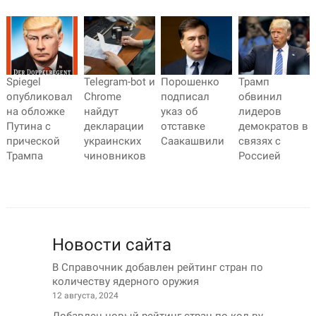
Spiegel
Telegram-bot и
Порошенко
Трамп
опубликовал
Chrome
подписал
обвинил
на обложке
найдут
указ об
лидеров
Путина с
декларации
отставке
демократов в
прической
украинских
Саакашвили
связях с
Трампа
чиновников
Россией
Новости сайта
В Справочник добавлен рейтинг стран по
количеству ядерного оружия
12 августа, 2024
Добавлен новый рейтинг стран по кол-ву