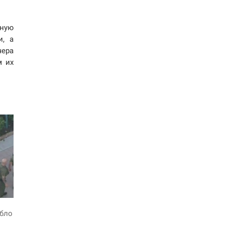
нную
и, а
чера
м их
ибло