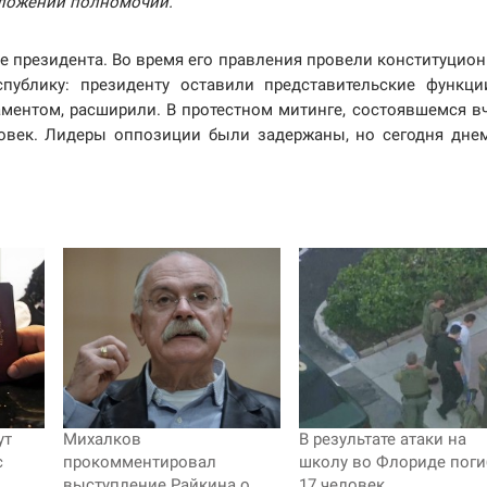
 сложении полномочий.
ве президента. Во время его правления провели конституцио
публику: президенту оставили представительские функци
ментом, расширили. В протестном митинге, состоявшемся в
ловек. Лидеры оппозиции были задержаны, но сегодня дне
ут
Михалков
В результате атаки на
с
прокомментировал
школу во Флориде пог
выступление Райкина о
17 человек