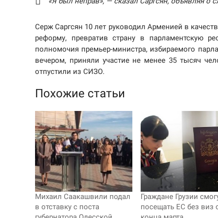
«Я был неправ», — сказал Саргсян, объявляя о
Серж Саргсян 10 лет руководил Арменией в качест
реформу, превратив страну в парламентскую рес
полномочия премьер-министра, избираемого парла
вечером, приняли участие не менее 35 тысяч че
отпустили из СИЗО.
Похожие статьи
Михаил Саакашвили подал
Граждане Грузии смог
в отставку с поста
посещать ЕС без виз 
губернатора Одесской
конца марта