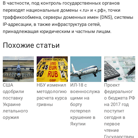
В частности, под контроль государственных органов
переходят национальные домены «.ru» и «.рф», точки
траффикообмена, серверы доменных имен (DNS), системы
IP-адресации, в также инфраструктура сетей,
принадлежащая юридическим и частным лицам.
Похожие статьи
США
НБУ изменил
ИЛ-18 с
Проект
одобрили
методологию
военнослужа
федеральног
поставку
расчета курса
щими на
о бюджета РФ
Украине
гривны
борту
на 2017 год
летального
потерпел
поступит
оружия
крушение в
сегодня в
Якутии
первое
чтение
Государствен