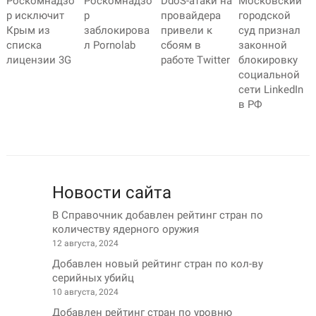
Роскомнадзо
Роскомнадзо
DdoS-атаки на
Московский
р исключит
р
провайдера
городской
Крым из
заблокирова
привели к
суд признал
списка
л Pornolab
сбоям в
законной
лицензии 3G
работе Twitter
блокировку
социальной
сети LinkedIn
в РФ
Новости сайта
В Справочник добавлен рейтинг стран по
количеству ядерного оружия
12 августа, 2024
Добавлен новый рейтинг стран по кол-ву
серийных убийц
10 августа, 2024
Добавлен рейтинг стран по уровню