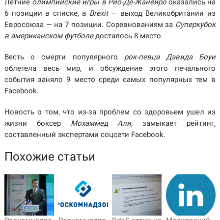
Летние
олимпийские игры в Рио-Де-Жанейро
оказались на
6 позиции в списке, а
Brexit
— выход Великобритании из
Евросоюза — на 7 позиции. Соревнованиям за
Суперкубок
в американском футболе
досталось 8 место.
Весть о смерти популярного
рок-певца Дэвида Боуи
облетела весь мир, и обсуждение этого печального
события заняло 9 место среди самых популярных тем в
Facebook.
Новость о том, что из-за проблем со здоровьем ушел из
жизни боксер
Мохаммед Али
, замыкает рейтинг,
составленный экспертами соцсети Facebook.
Похожие статьи