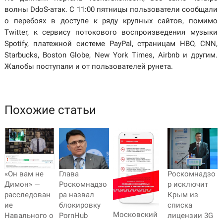
волны DdoS-атак. С 11:00 пятницы пользователи сообщали
о перебоях в доступе к ряду крупных сайтов, помимо
Twitter, к сервису потокового воспроизведения музыки
Spotify, платежной системе PayPal, страницам HBO, CNN,
Starbucks, Boston Globe, New York Times, Airbnb и другим.
Жалобы поступали и от пользователей рунета.
Похожие статьи
«Он вам не
Глава
Роскомнадзо
Димон» —
Роскомнадзо
р исключит
расследован
ра назвал
Крым из
ие
блокировку
списка
Московский
Навального о
PornHub
лицензии 3G