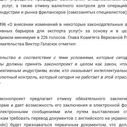
 услуг, а также отмену валютного контроля для операци
T-индустрии и рынка фрилансеров (самозанятых специалистов)
496 «О внесении изменений в некоторые законодательные 
тивных барьеров для экспорта услуг)» за основу и в ц
одимом минимуме в 226 голосов. Глава Комитета Верховной 
мательства Виктор Галасюк отметил:
льство в соответствие с теми условиями, которые сегод
мы должны принять законопроект в целом как закон, что
реативным индустриям, всем, кто оказывает интеллектуаль
лютный контроль, который сегодня не работает в этой отрас
ы
аконопроект предлагает отмену обязательного заключ
рме и дает возможность его заключения в электронной ф
электронными сообщениями или путем выставления сч
нкам требовать перевод документов с английского на украин
войс) будет признаваться первичным документом, что до