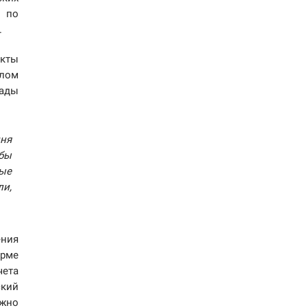
й по
.
акты
елом
Рады
ня
бы
ные
ли,
ения
орме
ета
ский
лжно