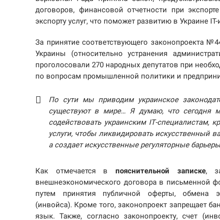
договоров, финансовой отчетности при экспорте
экспорту услуг, что поможет развитию в Украине I
За принятие соответствующего законопроекта №4
Украины (относительно устранения администра
проголосовали 270 народных депутатов при необх
по вопросам промышленной политики и предприни
По сути мы приводим украинское законодате
существуют в мире… Я думаю, что сегодня 
содействовать украинским ІТ-специалистам, к
услуги, чтобы ликвидировать искусственный ва
а создает искусственные регуляторные барьер
Как отмечается в
пояснительной записке
, з
внешнеэкономического договора в письменной фо
путем принятия публичной оферты, обмена 
(инвойса). Кроме того, законопроект запрещает ба
язык. Также, согласно законопроекту, счет (ин