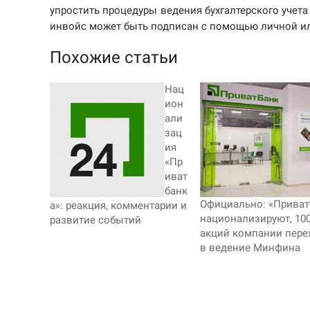
упростить процедуры ведения бухгалтерского учет
инвойс может быть подписан с помощью личной ил
Похожие статьи
Нац
ион
али
зац
ия
«Пр
иват
банк
Официально: «Приват
а»: реакция, комментарии и
национализируют, 10
развитие событий
акций компании пере
в ведение Минфина