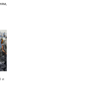
иям,
 и