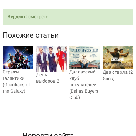
Вердикт:
смотреть
Похожие статьи
Стражи
Далласский
Два ствола (2
День
Галактики
клуб
Guns)
выборов 2
(Guardians of
покупателей
the Galaxy)
(Dallas Buyers
Club)
Новости сайта