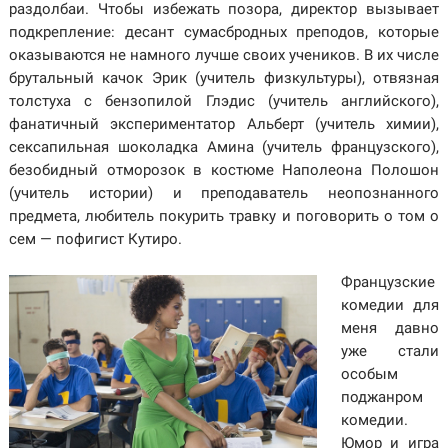
раздолбаи. Чтобы избежать позора, директор вызывает
подкрепление: десант сумасбродных преподов, которые
оказываются не намного лучше своих учеников. В их числе
брутальный качок Эрик (учитель физкультуры), отвязная
толстуха с бензопилой Глэдис (учитель английского),
фанатичный экспериментатор Альберт (учитель химии),
сексапильная шоколадка Амина (учитель французского),
безобидный отморозок в костюме Наполеона Полошон
(учитель истории) и преподаватель неопознанного
предмета, любитель покурить травку и поговорить о том о
сем — пофигист Кутиро.
Французские
комедии для
меня давно
уже стали
особым
поджанром
комедии.
Юмор и игра