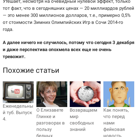
Утешает, несмотря на очевидный нулевой эффект, только
тот факт, что в сегодняшних ценах — 20 миллиардов рублей
— это менее 300 миллионов долларов, т.е., примерно 0,5%
от стоимости Зимних Олимпийских Игр в Сочи 2014-го
года.
А далее ничего не случилось, потому что сегодня 3 декабря
и даже перспектива опохмела всех еще не очень
тревожит.
Похожие статьи
Еженедельны
О Елизавете
Возвращаем
Как понять,
й туб. Выпуск
Глинке и
мир
что перед
4.
разговорах в
свободных
нами
пользу
знаний
фейковая
бедных
новость