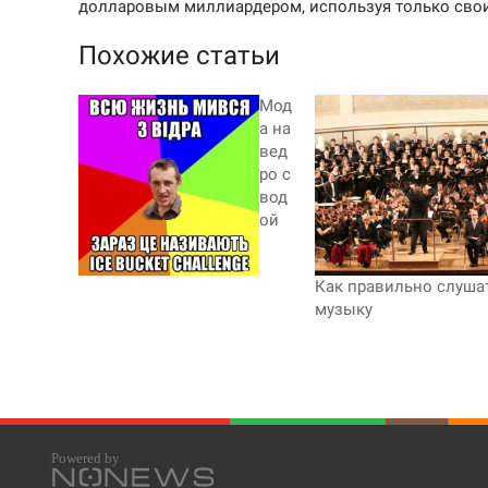
долларовым миллиардером, используя только свои
Похожие статьи
Мод
а на
вед
ро с
вод
ой
Как правильно слуша
музыку