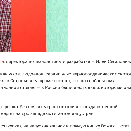
са
, директора по технологиям и разработке — Ильи Сегалович
маньяков, людоедов, сервильных верноподданических скотов
ва с Соловьевым, кроме всех тех, кто по глобальному
ллионной страны — в России были и есть люди, которыми он
го рынка, без всяких мер протекции и «государственной
вертят на хую западных гигантов индустрии.
госзакупках, не запуская язычок в прямую кишку Вождя — стат