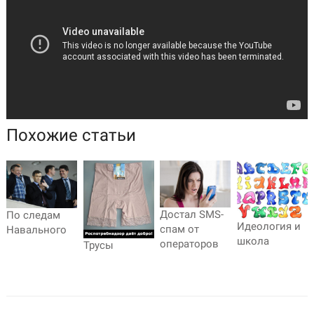
Похожие статьи
Достал SMS-
По следам
Идеология и
спам от
Навального
школа
операторов
Трусы