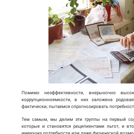
Помимо неэффективности, внерыночно высо
коррупционноемкости, в них заложена родова
фактически, пытаемся спрогнозировать потребнос
Тем самым, мы делим эти группы на первый сор
которые и становятся реципиентами льгот, и вт
имеющих потребности или даже физической возмож