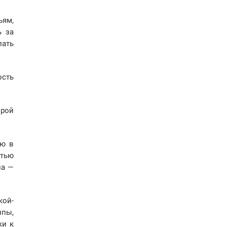
ьям,
ь за
пать
ость
орой
ью в
стью
на —
кой-
ппы,
ки к