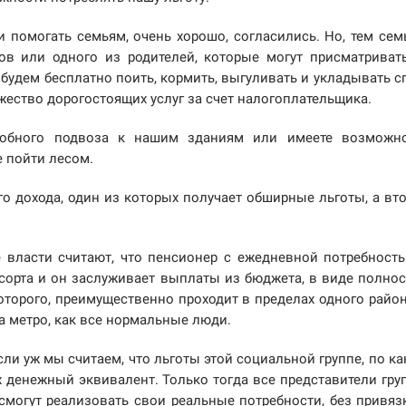
 помогать семьям, очень хорошо, согласились. Но, тем сем
ов или одного из родителей, которые могут присматриват
будем бесплатно поить, кормить, выгуливать и укладывать с
ожество дорогостоящих услуг за счет налогоплательщика.
добного подвоза к нашим зданиям или имеете возможн
 пойти лесом.
го дохода, один из которых получает обширные льготы, а вт
 власти считают, что пенсионер с ежедневной потребност
сорта и он заслуживает выплаты из бюджета, в виде полно
оторого, преимущественно проходит в пределах одного райо
на метро, как все нормальные люди.
ли уж мы считаем, что льготы этой социальной группе, по ка
 денежный эквивалент. Только тогда все представители гру
смогут реализовать свои реальные потребности, без привяз