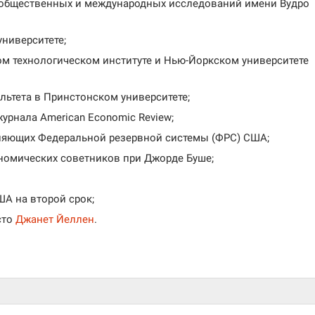
 общественных и международных исследований имени Вудро
университете;
ком технологическом институте и Нью-Йоркском университете
льтета в Принстонском университете;
урнала American Economic Review;
вляющих Федеральной резервной системы (ФРС) США;
ономических советников при Джорде Буше;
А на второй срок;
сто
Джанет Йеллен
.