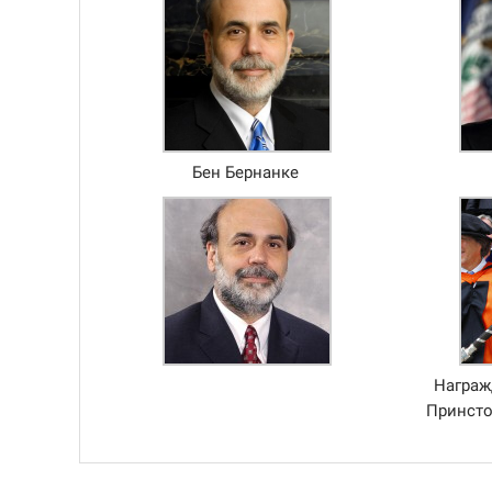
Бен Бернанке
Награж
Принсто