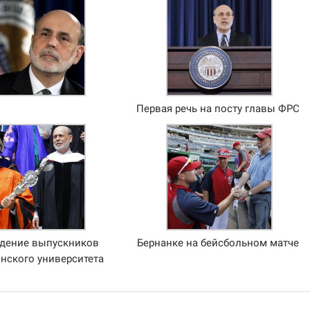
Первая речь на посту главы ФРС
дение выпускников
Бернанке на бейсбольном матче
нского университета