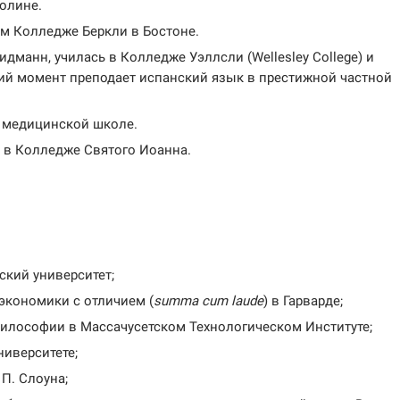
олине.
м Колледже Беркли в Бостоне.
манн, училась в Колледже Уэллсли (Wellesley College) и
ий момент преподает испанский язык в престижной частной
в медицинской школе.
я в Колледже Святого Иоанна.
ский университет;
 экономики с отличием (
summa cum laude
) в Гарварде;
философии в Массачусетском Технологическом Институте;
ниверситете;
П. Слоуна;