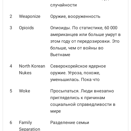
случайности
2
Weaponize
Оружие, вооруженность
3
Opioids
Опиоиды. По статистике, 60 000
американцев или больше умрут в
этом году от передозировки. Это
больше, чем от войны во
Вьетнаме
4
North Korean
Северокорейское ядерное
Nukes
оружие. Угроза, похоже,
уменьшилась. Пока что
5
Woke
Просыпаться. Люди внезапно
пригляделись к причинам
социальной справедливости в
мире
6
Family
Разделение семьи
Separation