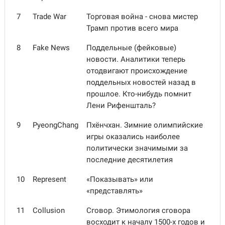
7
Trade War
Торговая война - снова мистер
Трамп против всего мира
8
Fake News
Поддельные (фейковые)
новости. Аналитики теперь
отодвигают происхождение
поддельных новостей назад в
прошлое. Кто-нибудь помнит
Лени Рифеншталь?
9
PyeongChang
Пхёнчхан. Зимние олимпийские
игры оказались наиболее
политически значимыми за
последние десятилетия
10
Represent
«Показывать» или
«представлять»
11
Collusion
Сговор. Этимология сговора
восходит к началу 1500-х годов и