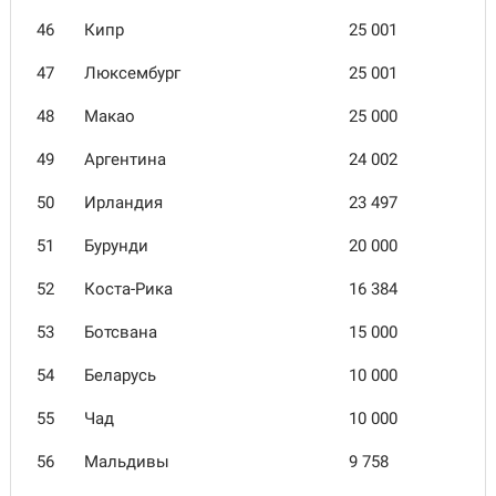
46
Кипр
25 001
47
Люксембург
25 001
48
Макао
25 000
49
Аргентина
24 002
50
Ирландия
23 497
51
Бурунди
20 000
52
Коста-Рика
16 384
53
Ботсвана
15 000
54
Беларусь
10 000
55
Чад
10 000
56
Мальдивы
9 758