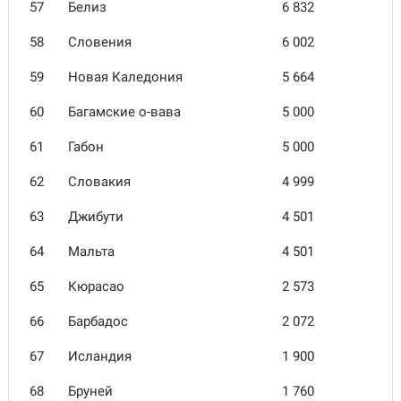
57
Белиз
6 832
58
Словения
6 002
59
Новая Каледония
5 664
60
Багамские о-вава
5 000
61
Габон
5 000
62
Словакия
4 999
63
Джибути
4 501
64
Мальта
4 501
65
Кюрасао
2 573
66
Барбадос
2 072
67
Исландия
1 900
68
Бруней
1 760