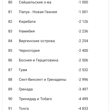
80
Сейшельские о-ва
-1 000
81
Папуа - Новая Гвинея
-1 001
82
Кирибати
-2 126
83
Намибия
-2 236
84
Виргинские острова
-2 254
85
Черногория
-2 400
86
Босния и Герцеговина
-2 506
87
Гуам
-2 532
88
Сент-Винсент и Гренадины
-2 996
89
Гренада
-3 497
90
Тринидад и Тобаго
-4 499
91
Тонга
-4 833