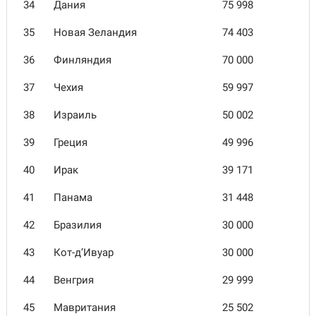
34
Дания
75 998
35
Новая Зеландия
74 403
36
Финляндия
70 000
37
Чехия
59 997
38
Израиль
50 002
39
Греция
49 996
40
Ирак
39 171
41
Панама
31 448
42
Бразилия
30 000
43
Кот-д’Ивуар
30 000
44
Венгрия
29 999
45
Мавритания
25 502