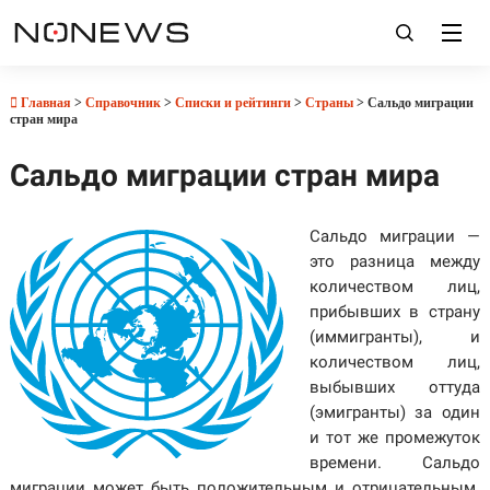
Главная
>
Справочник
>
Списки и рейтинги
>
Страны
> Сальдо миграции
стран мира
Сальдо миграции стран мира
Сальдо миграции —
это разница между
количеством лиц,
прибывших в страну
(иммигранты), и
количеством лиц,
выбывших оттуда
(эмигранты) за один
и тот же промежуток
времени. Сальдо
миграции может быть положительным и отрицательным.