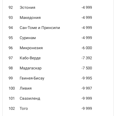
92
Эстония
-4 999
93
Македония
-4 999
94
Сан-Томе и Принсипи
-4 999
95
Суринам
-4 999
96
Микронезия
-6 000
97
Кабо-Верде
-7 392
98
Мадагаскар
-7 500
99
Гвинея-Бисау
-9 995
100
Ливия
-9 997
101
Свазиленд
-9 999
102
Того
-9 999