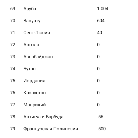
69
Аруба
1 004
70
Вануату
604
71
Сент-Люсия
40
72
Ангола
0
73
Азербайджан
0
74
Бутан
0
75
Иордания
0
76
Казахстан
0
77
Маврикий
0
78
Антигуа и Барбуда
-56
79
Французская Полинезия
-500